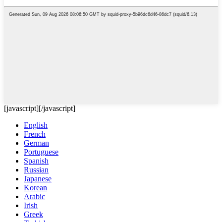
[javascript]
[/javascript]
English
French
German
Portuguese
Spanish
Russian
Japanese
Korean
Arabic
Irish
Greek