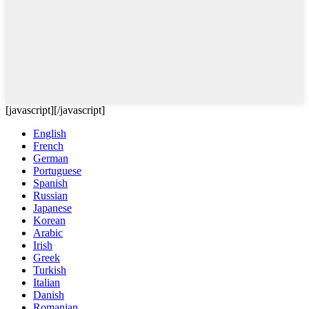
[javascript]
[/javascript]
English
French
German
Portuguese
Spanish
Russian
Japanese
Korean
Arabic
Irish
Greek
Turkish
Italian
Danish
Romanian