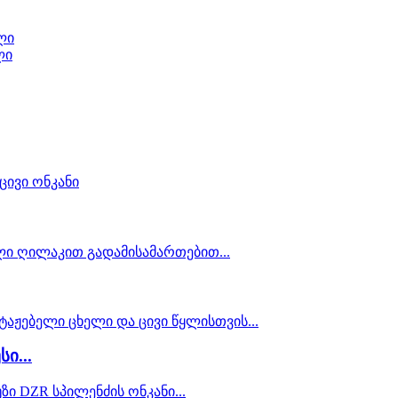
ლი
ლი
ი...