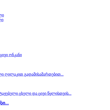
ლი
ლი
ი...